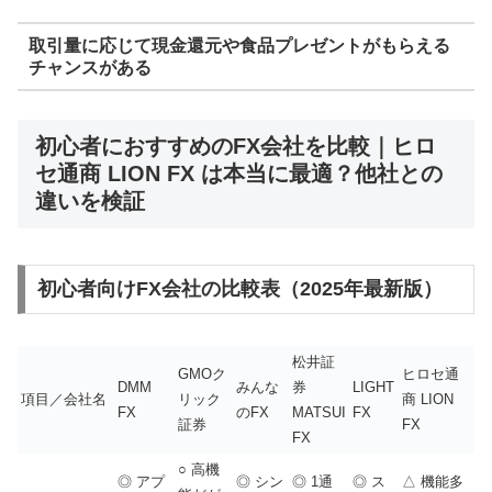
取引量に応じて現金還元や食品プレゼントがもらえる
チャンスがある
初心者におすすめのFX会社を比較｜ヒロ
セ通商 LION FX は本当に最適？他社との
違いを検証
初心者向けFX会社の比較表（2025年最新版）
松井証
GMOク
ヒロセ通
DMM
みんな
券
LIGHT
項目／会社名
リック
商 LION
FX
のFX
MATSUI
FX
証券
FX
FX
○ 高機
◎ アプ
◎ シン
◎ 1通
◎ ス
△ 機能多