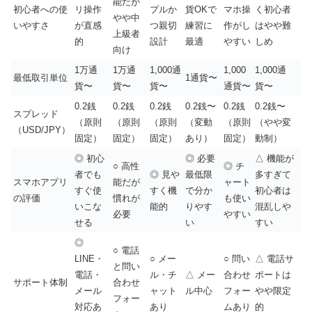
能だが
初心者への使
リ操作
プルか
貨OKで
マホ操
く初心者
やや中
いやすさ
が直感
つ親切
練習に
作がし
はやや難
上級者
的
設計
最適
やすい
しめ
向け
1万通
1万通
1,000通
1,000
1,000通
最低取引単位
1通貨〜
貨〜
貨〜
貨〜
通貨〜
貨〜
0.2銭
0.2銭
0.2銭
0.2銭〜
0.2銭
0.2銭〜
スプレッド
（原則
（原則
（原則
（変動
（原則
（やや変
（USD/JPY）
固定）
固定）
固定）
あり）
固定）
動制）
◎ 初心
◎ 必要
△ 機能が
○ 高性
◎ チ
者でも
◎ 見や
最低限
多すぎて
スマホアプリ
能だが
ャート
すぐ使
すく機
で分か
初心者は
の評価
慣れが
も使い
いこな
能的
りやす
混乱しや
必要
やすい
せる
い
すい
◎
○ 電話
LINE・
○ メー
○ 問い
△ 電話サ
と問い
電話・
ル・チ
△ メー
合わせ
ポートは
サポート体制
合わせ
メール
ャット
ル中心
フォー
やや限定
フォー
対応あ
あり
ムあり
的