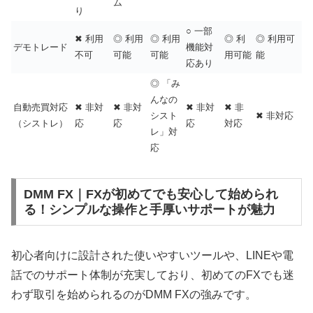
ム
り
○ 一部
✖ 利用
◎ 利用
◎ 利用
◎ 利
◎ 利用可
デモトレード
機能対
不可
可能
可能
用可能
能
応あり
◎ 「み
んなの
自動売買対応
✖ 非対
✖ 非対
✖ 非対
✖ 非
シスト
✖ 非対応
（シストレ）
応
応
応
対応
レ」対
応
DMM FX｜FXが初めてでも安心して始められ
る！シンプルな操作と手厚いサポートが魅力
初心者向けに設計された使いやすいツールや、LINEや電
話でのサポート体制が充実しており、初めてのFXでも迷
わず取引を始められるのがDMM FXの強みです。