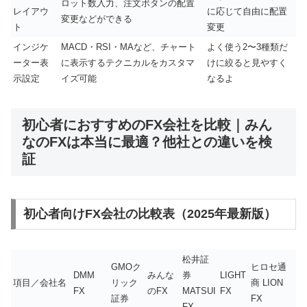
ロット数入力、注文ボタンの配置
レイアウ
に応じて自由に配置
変更などができる
ト
変更
インジケ
MACD・RSI・MAなど、チャート
よく使う2〜3種類だ
ーター表
に表示するテクニカルをカスタマ
けに絞ると見やすく
示設定
イズ可能
なるよ
初心者におすすめのFX会社を比較｜みん
なのFXは本当に最適？他社との違いを検
証
初心者向けFX会社の比較表（2025年最新版）
松井証
GMOク
ヒロセ通
DMM
みんな
券
LIGHT
項目／会社名
リック
商 LION
FX
のFX
MATSUI
FX
証券
FX
FX