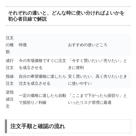
それぞれの違いと、どんな時に使い分ければよいかを
初心者目線で解説
注文
の種
特徴
おすすめの使いどころ
類
成行
今の市場価格ですぐに注文
「今すぐ買いたい／売りたい」と
注文
を成立させる
きに便利
指値
自分の希望価格に達したら
安く買いたい、高く売りたいとき
注文
注文を成立させる
に使いやすい
逆指
一定の価格に達したら自動
「ここまで下がったら損切り」と
値注
で損切り／利確
いったリスク管理に最適
文
注文手順と確認の流れ