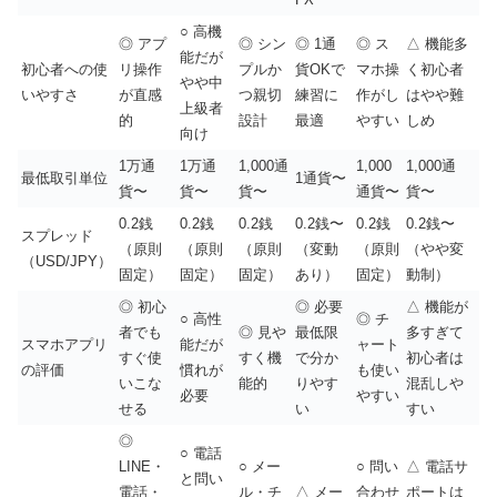
○ 高機
◎ アプ
◎ シン
◎ 1通
◎ ス
△ 機能多
能だが
初心者への使
リ操作
プルか
貨OKで
マホ操
く初心者
やや中
いやすさ
が直感
つ親切
練習に
作がし
はやや難
上級者
的
設計
最適
やすい
しめ
向け
1万通
1万通
1,000通
1,000
1,000通
最低取引単位
1通貨〜
貨〜
貨〜
貨〜
通貨〜
貨〜
0.2銭
0.2銭
0.2銭
0.2銭〜
0.2銭
0.2銭〜
スプレッド
（原則
（原則
（原則
（変動
（原則
（やや変
（USD/JPY）
固定）
固定）
固定）
あり）
固定）
動制）
◎ 初心
◎ 必要
△ 機能が
○ 高性
◎ チ
者でも
◎ 見や
最低限
多すぎて
スマホアプリ
能だが
ャート
すぐ使
すく機
で分か
初心者は
の評価
慣れが
も使い
いこな
能的
りやす
混乱しや
必要
やすい
せる
い
すい
◎
○ 電話
LINE・
○ メー
○ 問い
△ 電話サ
と問い
電話・
ル・チ
△ メー
合わせ
ポートは