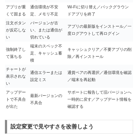
アプリが重
通信環境が不安
Wi-Fiに切り替え／バックグラウン
くて固まる
定、メモリ不足
ドアプリを終了
注文ボタン
バージョンが古
アプリの最新版をインストール／一
が反応しな
い、または通信が
度ログアウトして再ログイン
い
切れている
端末のスペック不
強制終了し
キャッシュクリア／不要アプリの削
足、キャッシュ蓄
て落ちる
除／再インストール
積
チャートが
通信エラーまたは
通貨ペアの再選択／通信環境を確認
表示されな
設定ミス
／端末を再起動
い
アップデー
サポートに報告して旧バージョンへ
最新バージョンの
トで不具合
一時的に戻す／アップデート情報を
不具合
が出た
確認する
設定変更で見やすさを改善しよう