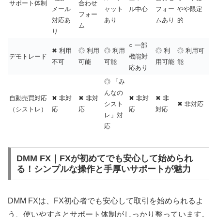
サポート体制
合わせ
メール
ャット
ル中心
フォー
やや限定
フォー
対応あ
あり
ムあり
的
ム
り
○ 一部
✖ 利用
◎ 利用
◎ 利用
◎ 利
◎ 利用可
デモトレード
機能対
不可
可能
可能
用可能
能
応あり
◎ 「み
んなの
自動売買対応
✖ 非対
✖ 非対
✖ 非対
✖ 非
シスト
✖ 非対応
（シストレ）
応
応
応
対応
レ」対
応
DMM FX｜FXが初めてでも安心して始められ
る！シンプルな操作と手厚いサポートが魅力
DMM FXは、FX初心者でも安心して取引を始められるよ
う、使いやすさとサポート体制がしっかり整っています。