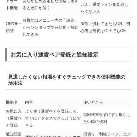
アラー
あらかじめ設定した価格に達す
い人、重要ラインを見逃し
ト機能
ると通知が届く
たくない人
各機能はメニュー内の「設定」
ON/OFF
操作に慣れてきたらON、初
からワンタップで有効化・無効
切替
心者は最初はOFFでもOK
化できる
お気に入り通貨ペア登録と通知設定
見逃したくない相場をすぐチェックできる便利機能の
活用法
機能名
内容
使いどころ
お気に入
よく使う通貨ペアを登録して、
毎回検索せずにすぐ取引し
り通貨ペ
すぐにアクセスできるようにで
たい時に便利
ア登録
きる
通知設定
損切り・利確ライン、エン