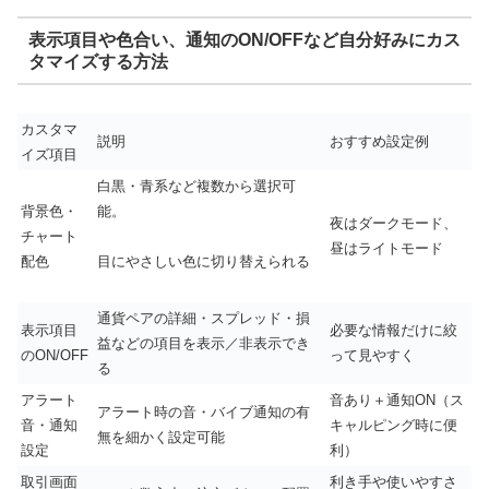
表示項目や色合い、通知のON/OFFなど自分好みにカス
タマイズする方法
カスタマ
説明
おすすめ設定例
イズ項目
白黒・青系など複数から選択可
背景色・
能。
夜はダークモード、
チャート
昼はライトモード
配色
目にやさしい色に切り替えられる
通貨ペアの詳細・スプレッド・損
表示項目
必要な情報だけに絞
益などの項目を表示／非表示でき
のON/OFF
って見やすく
る
アラート
音あり＋通知ON（ス
アラート時の音・バイブ通知の有
音・通知
キャルピング時に便
無を細かく設定可能
設定
利）
取引画面
利き手や使いやすさ