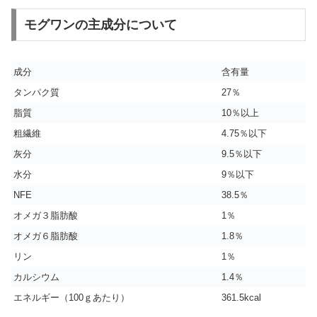
モグワンの主成分について
成分
含有量
タンパク質
27％
脂質
10％以上
粗繊維
4.75％以下
灰分
9.5％以下
水分
9％以下
NFE
38.5％
オメガ３脂肪酸
1％
オメガ６脂肪酸
1.8％
リン
1％
カルシウム
1.4％
エネルギー（100ｇあたり）
361.5kcal